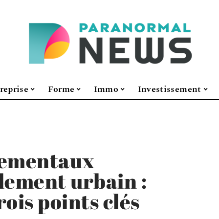
reprise
Forme
Immo
Investissement
nementaux
alement urbain :
ois points clés