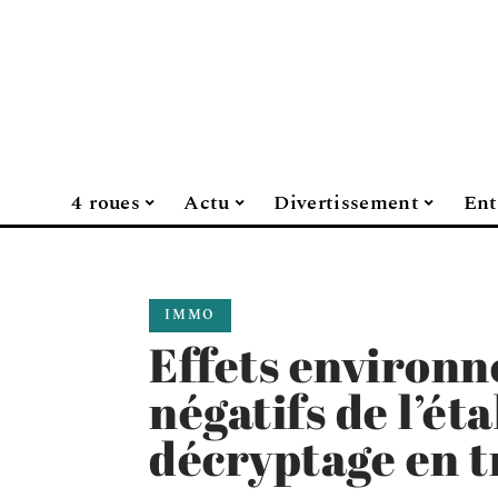
4 roues
Actu
Divertissement
Ent
IMMO
Effets environ
négatifs de l’ét
décryptage en tr